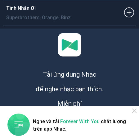
Tình Nhân Ơi
,
,
Superbrothers
Orange
Binz
Tải ứng dụng Nhạc
để nghe nhạc bạn thích.
Miễn phí
Nghe và tải
Forever With You
chất lượng
trên app Nhac.