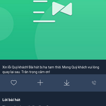
Xin lỗi Quý khách! Bài hát bị hạ tạm thời. Mong Quý khách vui lòng
quay lại sau. Trân trọng cảm ơn!
Lời bài hát