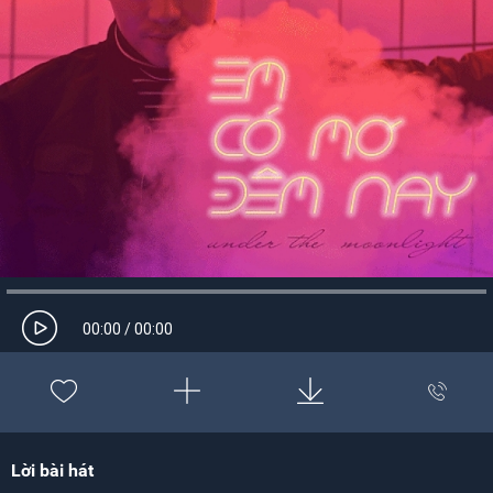
00:00
/
00:00
Lời bài hát