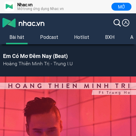
Nhac.vn
MỞ
Mở trong ứng dụng Nhac.vn
Bài hát
Podcast
Hotlist
BXH
Al
Em Có Mơ Đêm Nay (Beat)
Hoàng Thiên Minh Trị - Trung I.U