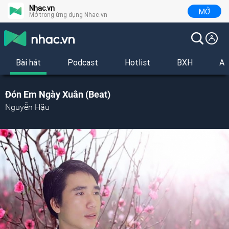
Nhac.vn
MỞ
Mở trong ứng dụng Nhac.vn
Bài hát
Podcast
Hotlist
BXH
Al
Đón Em Ngày Xuân (Beat)
Nguyễn Hậu