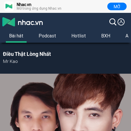
Nhac.vn
MỞ
Mở trong ứng dụng Nhac.vn
Bài hát
Podcast
Hotlist
BXH
Al
Điều Thật Lòng Nhất
Mr Kao