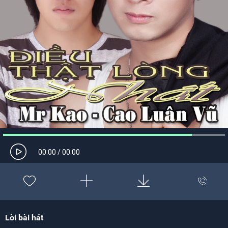
00:00
/
00:00
Lời bài hát