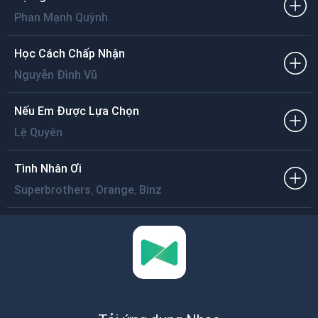
Phan Mạnh Quỳnh
Học Cách Chấp Nhận
Nguyễn Đình Vũ
Nếu Em Được Lựa Chọn
Lệ Quyên
Tình Nhân Ơi
,
,
Superbrothers
Orange
Binz