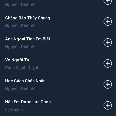
Tưởng rằng người hững hờ, nào ngờ tình đã chờ, oh...
Nguyễn Đình Vũ
Đọc nghìn trang mà vẫn ước ao thêm
Chàng Béo Thủy Chung
Biết được lòng em anh xin thề nguyền
Tình này chỉ biết người, lòng dặn lòng suốt đời, oh...
Nguyễn Đình Vũ
[ĐK2:]
Anh Ngoại Tình Em Biết
Dù hôm nay hay kiếp sau
Dù hân hoan hay khổ đau
Nguyễn Đình Vũ
Trọn đời ta luôn có nhau
Như lời hứa vui ban đầu
Vợ Người Ta
Tình yêu cho bao ước mơ
Phan Mạnh Quỳnh
Đời dệt nên muôn ý thơ
Tựa vào nhau ta sẽ đi
Học Cách Chấp Nhận
Đi tìm hạnh phúc mãi mãi với nhau
Nguyễn Đình Vũ
Đi tìm hạnh phúc mãi mãi với nhau
Đi tìm hạnh phúc mãi mãi với nhau
Nếu Em Được Lựa Chọn
Trọn đời với nhau
Lệ Quyên