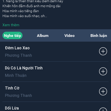
1. Nàng là thiên thần kiều diễm đêm nay
Khiến hồn đắm đuối anh mơ mộng dài
Hòa mình vào tiếng đàn
Hòa mình vào suối nhạc, oh...
Xem thêm
Được cùng em nhịp khiêu vũ đêm nay
Với tà áo mới tươi thêm nụ cười
Nghe tiếp
Album
Video
Bình luận
Trong đêm khiêu vũ này
Mọi người đều ngắm nhìn, oh...
Đêm Lao Xao
[ĐK1:]
Phương Thanh
Vì đêm nay anh có em
Tình yêu ấy anh đã trao
Một nụ hôn môi khát khao
Dù Có Là Người Tình
Bao nồng thắm ôi ngọt ngào
Minh Thuận
Vì đêm nay anh có em
Làm sao quên bao ngất ngây
Tình Cờ
Lời yêu thương trong mắt nhau
Phương Thanh
Anh vì em đó, sẽ chẳng ưu tư
2. Đọc nghìn trang mà như chỉ đôi câu
Dối Lừa
Những dòng yêu thương xôn xao tình đầu