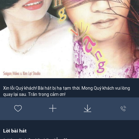
Xin lỗi Quý khách! Bài hát bị hạ tạm thời. Mong Quý khách vui lòng
quay lại sau. Trân trọng cảm ơn!
Lời bài hát