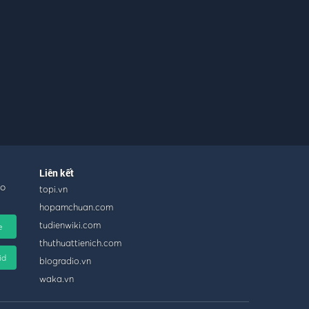
Liên kết
ho
topi.vn
hopamchuan.com
tudienwiki.com
e
thuthuattienich.com
id
blogradio.vn
waka.vn