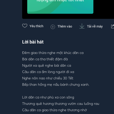
Yêu thích
Thêm vào
Tải về máy
Lời bài hát
Đêm giao thừa nghe một khúc dân ca
Bài dân ca tha thiết đậm đà
Người xa quê nghe bài dân ca
Câu dân ca ấm lòng người đi xa
Nghe nôn nao như chiều 30 Tết
Bếp than hồng mẹ nấu bánh chưng xanh.
Lời dân ca như phù xa con sông
Thương quê hương thương vườn cau luống rau
Câu dân ca giao thừa nghe thương nhớ