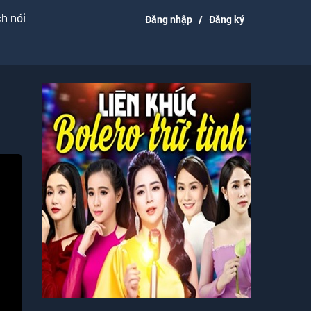
h nói
Đăng nhập
/
Đăng ký