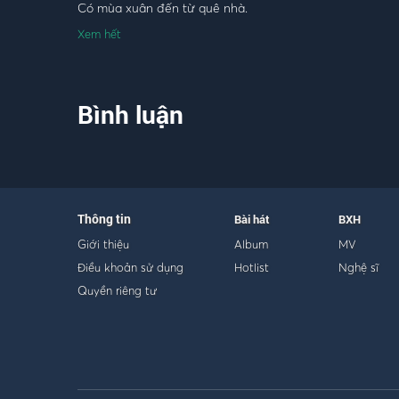
Có mùa xuân đến từ quê nhà.
Xem hết
Hát nữa đi em bài hát dân ca
Câu dân ca mang tình xuân bao la
Câu dân ca cho mùa xuân nở hoa
Bình luận
Cho xuân về từ khúc hát dân ca
Ai mang xuân từ thư hồng hoa thắm
Em mang xuân từ một lời ca.
Đêm giao thừa nghe một khúc dân ca
Thông tin
Bài hát
BXH
Bài dân ca tha thiết đậm đà
Giới thiệu
Album
MV
Từ tha hương nghe bài dân ca
Điều khoản sử dụng
Hotlist
Nghệ sĩ
Câu dân ca ấm lòng người đi xa.
Quyền riêng tư
Em ơi sau một ngày xuân năm ấy
Có anh về cùng hát khúc dân ca
Lời dân ca như dòng sông quê ta
Như hương cau hương dừa đang trổ hoa