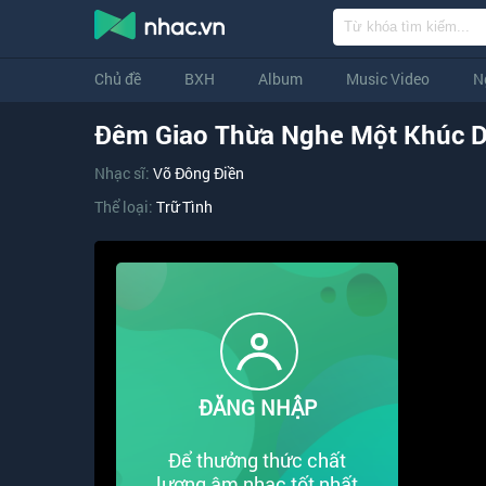
Chủ đề
BXH
Album
Music Video
N
Đêm Giao Thừa Nghe Một Khúc D
Nhạc sĩ:
Võ Đông Điền
Thể loại:
Trữ Tình
ĐĂNG NHẬP
Để thưởng thức chất
lượng âm nhạc tốt nhất