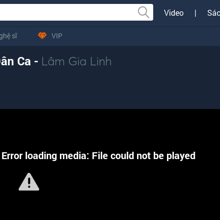
Video
|
Sác
ghệ sĩ
VIP
ân Ca -
Lâm Gia Linh
Error loading media: File could not be played