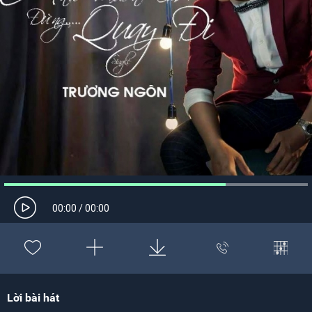
00:00
/
00:00
Lời bài hát