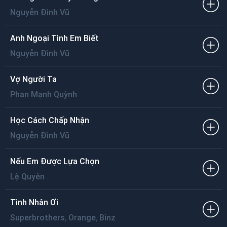
Nguyễn Đình Vũ
Anh Ngoại Tình Em Biết
Nguyễn Đình Vũ
Vợ Người Ta
Phan Mạnh Quỳnh
Học Cách Chấp Nhận
Nguyễn Đình Vũ
Nếu Em Được Lựa Chọn
Lệ Quyên
Tình Nhân Ơi
,
,
Superbrothers
Orange
Binz