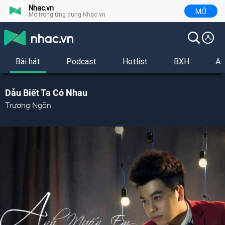
Nhac.vn
MỞ
Mở trong ứng dụng Nhac.vn
Bài hát
Podcast
Hotlist
BXH
Al
Dẫu Biết Ta Có Nhau
Trương Ngôn