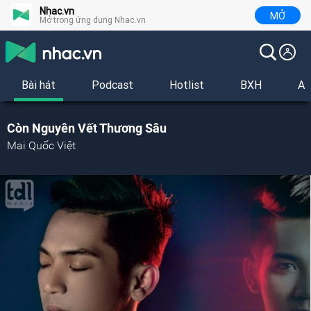
Nhac.vn
MỞ
Mở trong ứng dụng Nhac.vn
Bài hát
Podcast
Hotlist
BXH
Al
Còn Nguyên Vết Thương Sâu
Mai Quốc Việt