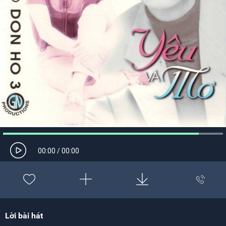
00:00
/
00:00
Lời bài hát