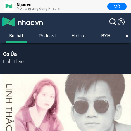
Nhac.vn
MỞ
Mở trong ứng dụng Nhac.vn
Bài hát
Podcast
Hotlist
BXH
Al
Cỏ Úa
Linh Thảo