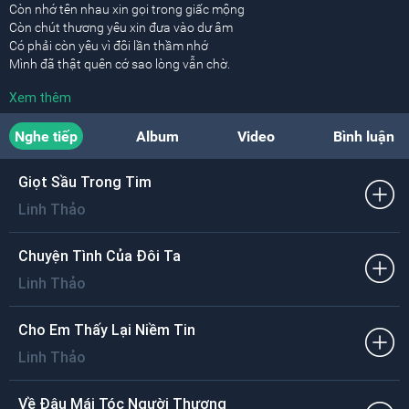
Còn nhớ tên nhau xin gọi trong giấc mộng
Còn chút thương yêu xin đưa vào dư âm
Có phải còn yêu vì đôi lần thầm nhớ
Mình đã thật quên cớ sao lòng vẫn chờ.
Xem thêm
Từ lúc em đi trong rượu cay men nồng
Màu trắng khăn tang quanh căn phòng cô đơn
Nghe tiếp
Album
Video
Bình luận
Bão tố triền miên ngày em về nhà đó
Buồn hắt buồn hiu ngõ đêm sầu cô liêu.
Giọt Sầu Trong Tim
[ĐK:]
Linh Thảo
Một chiều trên đồi em làm thơ
Cỏ biếc tương tư vàng úa
Mộng dệt theo đàn bên người mơ
Chuyện Tình Của Đôi Ta
Mới biết mình yêu bao giờ.
Linh Thảo
Hỡi cố nhân ơi chuyện thần tiên xa vời
Tình đã như vôi mong chi còn chung đôi
Cho Em Thấy Lại Niềm Tin
Cứ cúi mặt đi để nghe đời lầm lỡ
Linh Thảo
Đừng níu thời gian cho thêm sầu vương mang.
Về Đâu Mái Tóc Người Thương