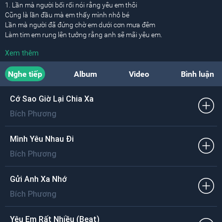
1. Lần mà người bối rối nói rằng yêu em thôi
Cũng là lần đầu mà em thấy mình nhỏ bé
Lần mà người đã đứng chờ em dưới cơn mưa đêm
Làm tim em rung lên tưởng rằng anh sẽ mãi yêu em.
Xem thêm
[ĐK:]
Mình đã hứa bên nhau cơ mà
Nghe tiếp
Album
Video
Bình luận
Cớ sao giờ lại chia xa
Có hay rằng trong đời em
Khoảnh khắc tuổi xuân đẹp nhất là ngày bên anh?
Cớ Sao Giờ Lại Chia Xa
Bích Phương
Người là cánh chim bay ngang trời
Để em nơi đây cứ mãi
Ngước lên trời cao thật cao ước được là gió.
Mình Yêu Nhau Đi
Bích Phương
2. Ôi bao nhiêu ký ức quãng thời gian đôi ta
Chắc em sẽ chọn điều đẹp nhất để sau này nhớ
Điều gì đẹp hơn đây ngoài những ước mơ năm xưa
Gửi Anh Xa Nhớ
Hồn nhiên và dại khờ, dù vậy em vẫn muốn tin anh lần nữa.
Bích Phương
* Anh giờ nơi xa đó, có khi nào trong một phút giây
Bỗng nhiên nhớ về ngày mà ta bên nhau?
Yêu Em Rất Nhiều (Beat)