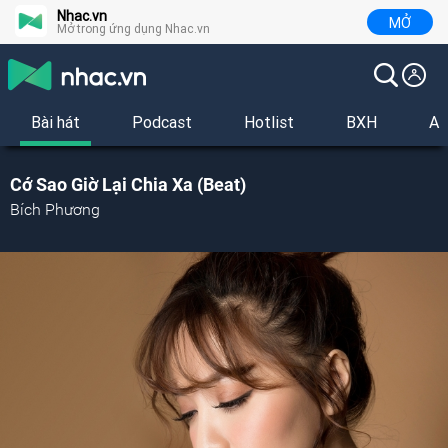
Nhac.vn
MỞ
Mở trong ứng dụng Nhac.vn
Bài hát
Podcast
Hotlist
BXH
Al
Cớ Sao Giờ Lại Chia Xa (Beat)
Bích Phương