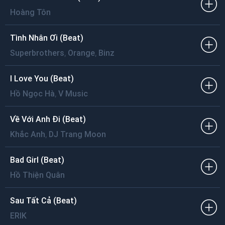
Hoàng Tôn
Tình Nhân Ơi (Beat)
,
,
Superbrothers
Orange
Binz
I Love You (Beat)
,
Hồ Ngọc Hà
V Music
Về Với Anh Đi (Beat)
,
Khắc Anh
DJ Trang Moon
Bad Girl (Beat)
Hồ Thiện Quân
Sau Tất Cả (Beat)
ERIK