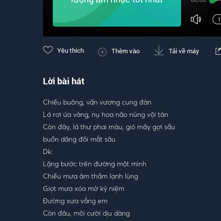
00:00
Yêu thích
Thêm vào
Tải về máy
Lời bài hát
Chiều buông, vấn vương cung đàn
Lá rơi úa vàng, nụ hoa não nùng vội tàn
Còn đây, lá thư phai màu, gió mây gợi sầu
buồn dâng đôi mắt sâu
Dk:
Lặng bước trên đường một mình
Chiều mưa âm thầm lạnh lùng
Giọt mưa xóa mờ kỷ niệm
Đường xưa vắng em
Còn đâu, môi cười dịu dàng