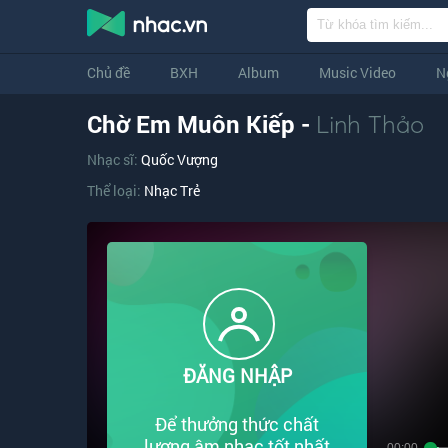
Chủ đề
BXH
Album
Music Video
N
Chờ Em Muôn Kiếp -
Linh Thảo
Nhạc sĩ:
Quốc Vượng
Thể loại:
Nhạc Trẻ
ĐĂNG NHẬP
Để thưởng thức chất
lượng âm nhạc tốt nhất