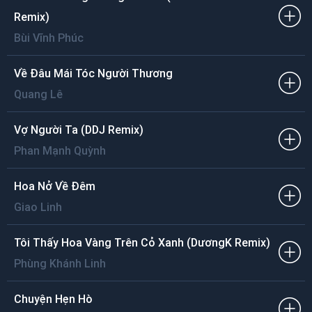
Người chờ người đi ai không thương mà không nhớ
Trời càng về khuya đêm hắt hiu sương lạnh giá
Remix)
Lắng nghe tiếng còi tàu tìm về trên sân ga.
Bùi Vĩnh Phúc
Về Đâu Mái Tóc Người Thương
Quang Lê
Vợ Người Ta (DDJ Remix)
Phan Mạnh Quỳnh
Hoa Nở Về Đêm
Giao Linh
Tôi Thấy Hoa Vàng Trên Cỏ Xanh (DươngK Remix)
Phùng Khánh Linh
Chuyện Hẹn Hò