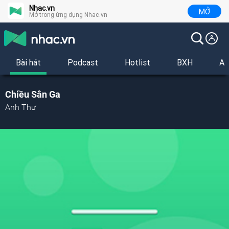
Nhac.vn
MỞ
Mở trong ứng dụng Nhac.vn
Bài hát
Podcast
Hotlist
BXH
Al
Chiều Sân Ga
Anh Thư