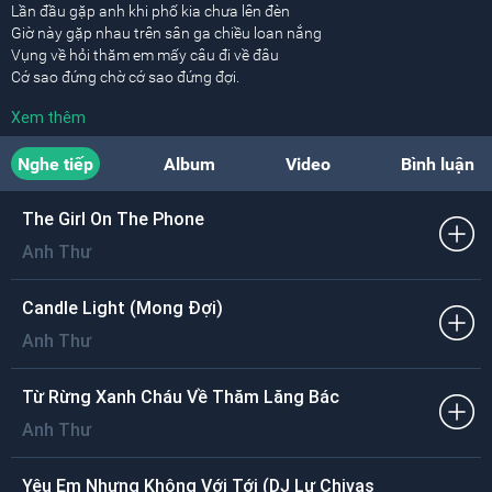
Lần đầu gặp anh khi phố kia chưa lên đèn
Giờ này gặp nhau trên sân ga chiều loan nắng
Vụng về hỏi thăm em mấy câu đi về đâu
Cớ sao đứng chờ cớ sao đứng đợi.
Xem thêm
Đường tàu mùa xuân ai biết em đang mong chờ
Tàu về tàu đi như mang theo niềm thương nhớ
Nghe tiếp
Album
Video
Bình luận
Chợt buồn chợt vui anh biết đâu em hờn dỗi
Má em ửng hồng vì thẹn thùng khi bên nhau.
The Girl On The Phone
[ĐK:]
Anh Thư
Trên sân ga chiều người đông nhưng ai cũng lạ
Tình cờ gặp anh ngỡ như mình quen quá
Chuyện gần chuyện xa mới hay em từ giã
Candle Light (Mong Đợi)
Em trách con tàu sao nỡ vô tình rời sân ga.
Anh Thư
Một lần gặp nhau anh đã mang đi kỷ niệm
Dù rằng thời gian không cho ta nhiều lưu luyến
Từ Rừng Xanh Cháu Về Thăm Lăng Bác
Chuyện về tình yêu như sắc hoa mang màu nhớ
Anh Thư
Dẫu cho hững hờ, ước mơ vẫn chờ.
Đường tàu còn đây ta đã xa xa nhau rồi
Yêu Em Nhưng Không Với Tới (DJ Lư Chivas