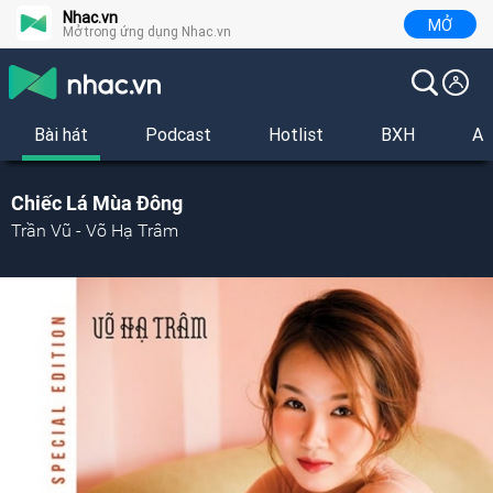
Nhac.vn
MỞ
Mở trong ứng dụng Nhac.vn
Bài hát
Podcast
Hotlist
BXH
Al
Chiếc Lá Mùa Đông
Trần Vũ - Võ Hạ Trâm