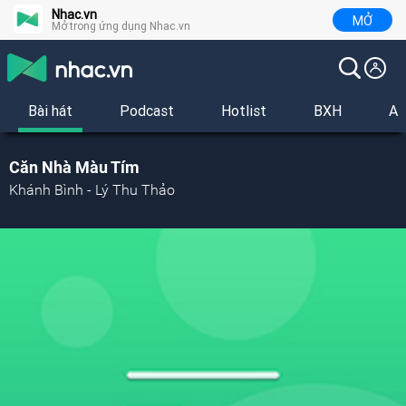
Nhac.vn
MỞ
Mở trong ứng dụng Nhac.vn
Bài hát
Podcast
Hotlist
BXH
Al
Căn Nhà Màu Tím
Khánh Bình - Lý Thu Thảo