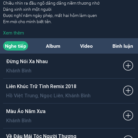
Chiều nhìn ra đầu ngõ dâng dâng niềm thương nhớ
Dáng xinh xinh một người
Được nghỉ năm ngày phép, mất hai hôm làm quen
Em mới cho mình biết tên.
Xem thêm
Cuộc đời chinh chiến quanh năm với bưng biền
Thì gót liễu mong manh làm sao bước song hành
Nghe tiếp
Album
Video
Bình luận
Em chỉ e ngại gió lay nụ tầm xuân vừa hé.
Chiều nào khi về đến ngang căn nhà màu tím
Đừng Nói Xa Nhau
Biết anh đang trộm nhìn
Khánh Bình
Vào mộng chưa tỏ lối bến mơ đang chờ nơi
Chưa thấy ai vừa ý thôi.
Liên Khúc Trữ Tình Remix 2018
Đời người con gái mưa sa giữa lưng trời
,
,
Hồ Việt Trung
Ngọc Liên
Khánh Bình
Hạt xuống giếng ngậm ngùi, hạt rơi luống hoa cười
Ai chẳng mong gặp bến trong khỏi hờn duyên má hồng.
Màu Áo Năm Xưa
[ĐK:]
Khánh Bình
Đời anh đây đó mười phương
Gặp em, anh đã thương càng thương
Thương đôi môi đầy nhựa sống
Về Đâu Mái Tóc Người Thương