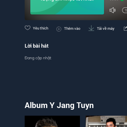
Yêu thích
Thêm vào
Tải về máy
Lời bài hát
Đang cập nhật
Album Y Jang Tuyn