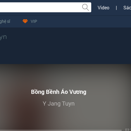
Video
|
Sác
ghệ sĩ
VIP
yn
Bồng Bềnh Áo Vương
Y Jang Tuyn
03: