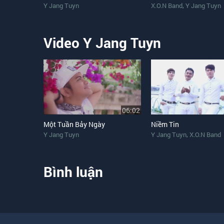
,
Y Jang Tuyn
X.O.N Band
Y Jang Tuyn
Video Y Jang Tuyn
06:02
Một Tuần Bảy Ngày
Niềm Tin
,
Y Jang Tuyn
Y Jang Tuyn
X.O.N Band
Bình luận