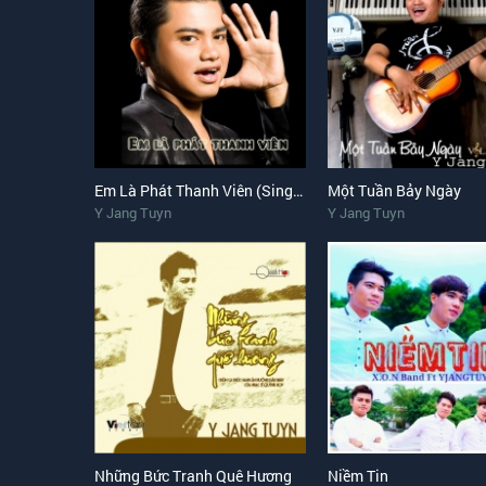
Em Là Phát Thanh Viên (Single)
Một Tuần Bảy Ngày
Y Jang Tuyn
Y Jang Tuyn
Những Bức Tranh Quê Hương
Niềm Tin