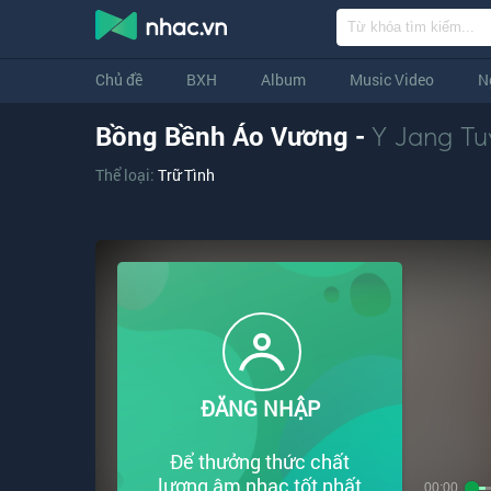
Chủ đề
BXH
Album
Music Video
N
Bồng Bềnh Áo Vương -
Y Jang Tu
Thể loại:
Trữ Tình
ĐĂNG NHẬP
Để thưởng thức chất
lượng âm nhạc tốt nhất
00:00