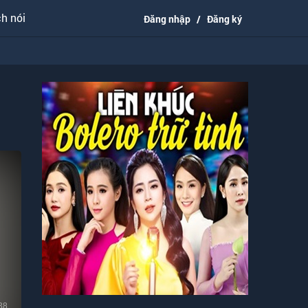
h nói
Đăng nhập
/
Đăng ký
38