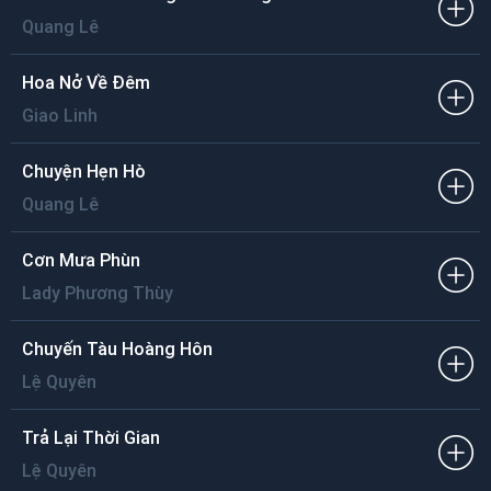
Biển xanh cát trắng, sóng hòa nhịp ái ân
Không còn những chiều bâng khuâng.
Quang Lê
Hoa Nở Về Đêm
Giao Linh
Chuyện Hẹn Hò
Quang Lê
Cơn Mưa Phùn
Lady Phương Thùy
Chuyến Tàu Hoàng Hôn
Lệ Quyên
Trả Lại Thời Gian
Lệ Quyên