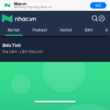
Nhac.vn
MỞ
Mở trong ứng dụng Nhac.vn
Bài hát
Podcast
Hotlist
BXH
Al
Biển Tình
Gia Lâm - Lâm Gia Linh