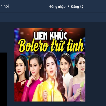
h nói
Đăng nhập
/
Đăng ký