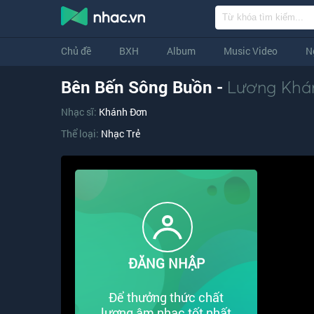
Chủ đề
BXH
Album
Music Video
N
Bên Bến Sông Buồn -
Lương Khá
Nhạc sĩ:
Khánh Đơn
Thể loại:
Nhạc Trẻ
ĐĂNG NHẬP
Để thưởng thức chất
lượng âm nhạc tốt nhất