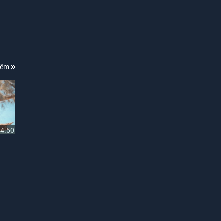
hêm
04:50