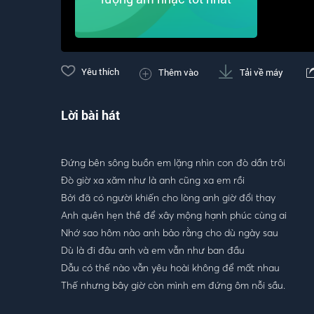
Yêu thích
Thêm vào
Tải về máy
Lời bài hát
Đứng bên sông buồn em lặng nhìn con đò dần trôi
Đò giờ xa xăm như là anh cũng xa em rồi
Bởi đã có người khiến cho lòng anh giờ đổi thay
Anh quên hẹn thề để xây mộng hạnh phúc cùng ai
Nhớ sao hôm nào anh bảo rằng cho dù ngày sau
Dù là đi đâu anh và em vẫn như ban đầu
Dẫu có thế nào vẫn yêu hoài không để mất nhau
Thế nhưng bây giờ còn mình em đứng ôm nỗi sầu.