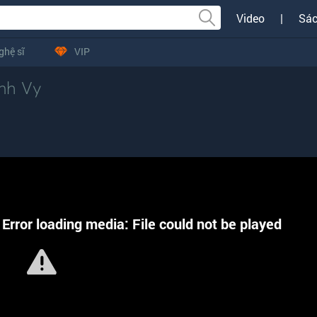
Video
|
Sác
ghệ sĩ
VIP
nh Vy
Error loading media: File could not be played