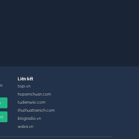
Liên kết
ho
topi.vn
hopamchuan.com
tudienwiki.com
e
thuthuattienich.com
id
blogradio.vn
waka.vn