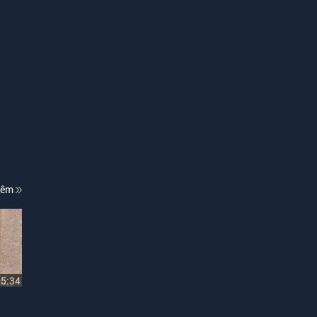
hêm
05:34