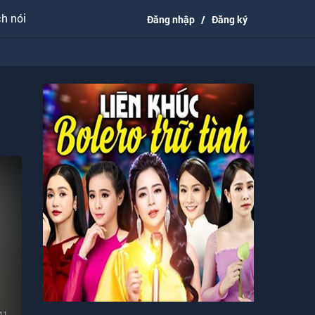
h nói
Đăng nhập
/
Đăng ký