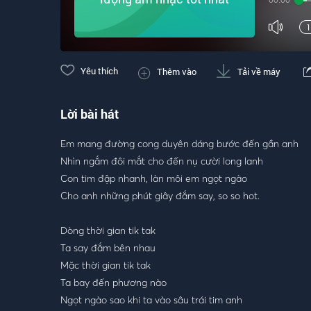
00:00
Yêu thích
Thêm vào
Tải về máy
Lời bài hát
Em mang đường cong duyên dáng bước đến gần anh
Nhìn ngắm đôi mắt cho đến nụ cười long lanh
Con tim đập nhanh, làn môi em ngọt ngào
Cho anh những phút giây đắm say, so so hot.
Dòng thời gian tik tak
Ta say đắm bên nhau
Mặc thời gian tik tak
Ta bay đến phương nào
Ngọt ngào sao khi ta vào sâu trái tim anh