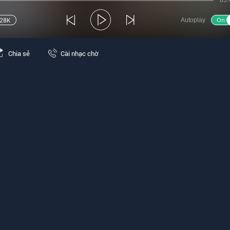
03:
Autoplay
Chia sẻ
Cài nhạc chờ