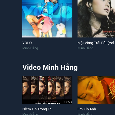
YOLO
Một Vòng Trái Đất (Vol
Minh Hằng
Minh Hằng
Video Minh Hằng
03:53
Niềm Tin Trong Ta
Em Xin Anh
Minh Hằng
Minh Hằng