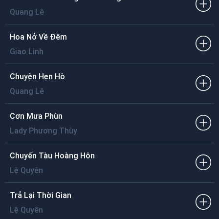
Thương nhớ theo ngày tháng
Người yêu tôi đâu rồi
Quang Lê
Người tôi yêu đâu rồi
Tình ta đã chết rồi.
Hoa Nở Về Đêm
Giao Linh
Chuyện Hẹn Hò
Quang Lê
Cơn Mưa Phùn
Lady Phương Thùy
Chuyến Tàu Hoàng Hôn
Lệ Quyên
Trả Lại Thời Gian
Lệ Quyên