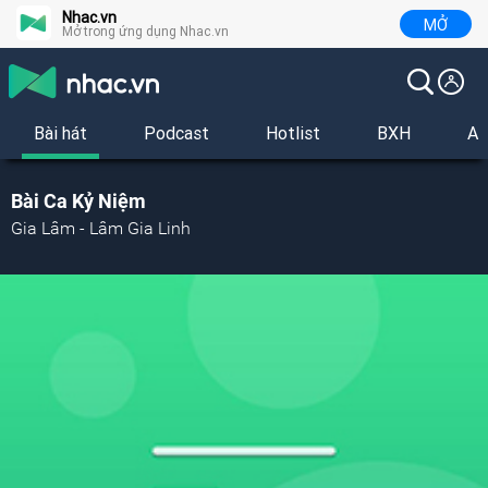
Nhac.vn
MỞ
Mở trong ứng dụng Nhac.vn
Bài hát
Podcast
Hotlist
BXH
Al
Bài Ca Kỷ Niệm
Gia Lâm - Lâm Gia Linh