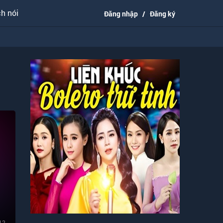
h nói
Đăng nhập
/
Đăng ký