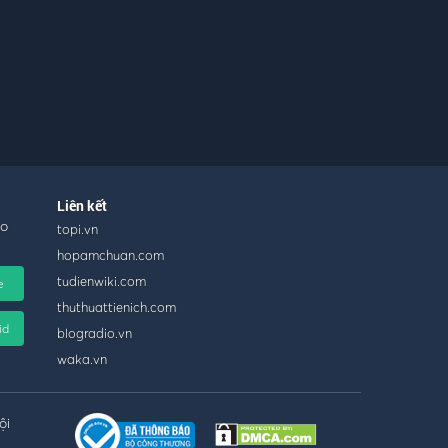
Liên kết
ho
topi.vn
hopamchuan.com
tudienwiki.com
e
thuthuattienich.com
id
blogradio.vn
waka.vn
ội