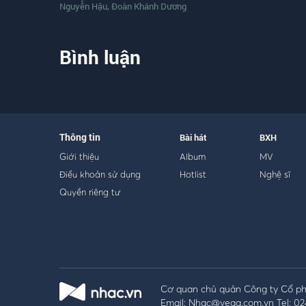
,
Nguyễn Hậu
Đoàn Khánh Dương
Bình luận
Thông tin
Bài hát
BXH
Giới thiệu
Album
MV
Điều khoản sử dụng
Hotlist
Nghệ sĩ
Quyền riêng tư
Cơ quan chủ quản Công ty Cổ phầ
Email: Nhac@vega.com.vn Tel: 02