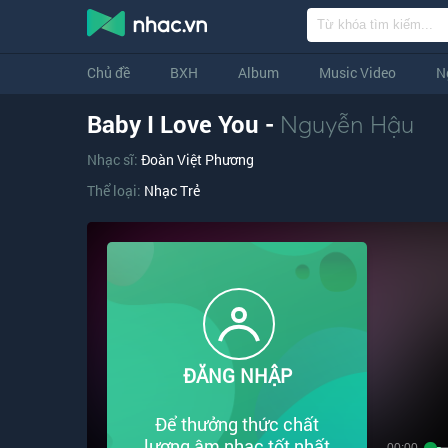
Chủ đề
BXH
Album
Music Video
N
Baby I Love You -
Nguyễn Hậu
Nhạc sĩ:
Đoàn Việt Phương
Thể loại:
Nhạc Trẻ
ĐĂNG NHẬP
Để thưởng thức chất
lượng âm nhạc tốt nhất