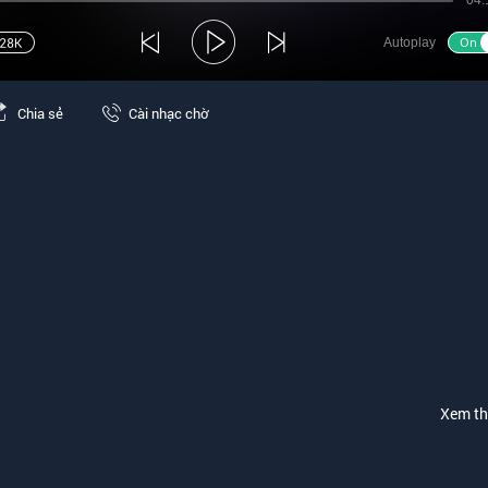
04:
Autoplay
Chia sẻ
Cài nhạc chờ
Xem t