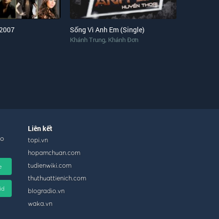
 2007
Sống Vì Anh Em (Single)
,
Khánh Trung
Khánh Đơn
Liên kết
ho
topi.vn
hopamchuan.com
tudienwiki.com
e
thuthuattienich.com
id
blogradio.vn
waka.vn