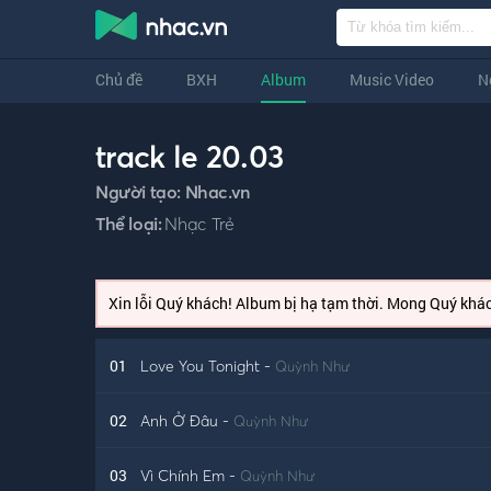
Chủ đề
BXH
Album
Music Video
N
track le 20.03
Người tạo:
Nhac.vn
Thể loại:
Nhạc Trẻ
Xin lỗi Quý khách! Album bị hạ tạm thời. Mong Quý khác
01
Love You Tonight
-
Quỳnh Như
02
Anh Ở Đâu
-
Quỳnh Như
03
Vì Chính Em
-
Quỳnh Như