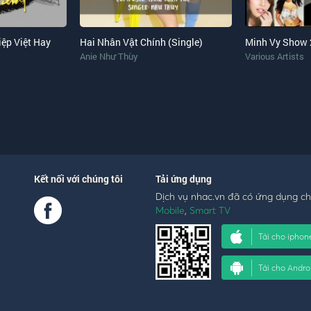
ệp Việt Hay
Hai Nhân Vật Chính (Single)
Minh Vy Show
Anie Như Thùy
Various Artists
Kết nối với chúng tôi
Tải ứng dụng
Dịch vụ nhac.vn đã có ứng dụng c
Mobile
,
Smart TV
Tải cho iphon
Tải cho Andro