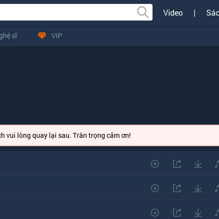
Video
|
Sác
ghệ sĩ
VIP
h vui lòng quay lại sau. Trân trọng cảm ơn!