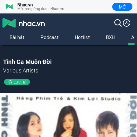
Nhac.vn
MỞ
Mở trong ứng dụng Nhac.vn
Bài hát
Podcast
Hotlist
BXH
Al
Tình Ca Muôn Đời
Various Artists
Lưu lại