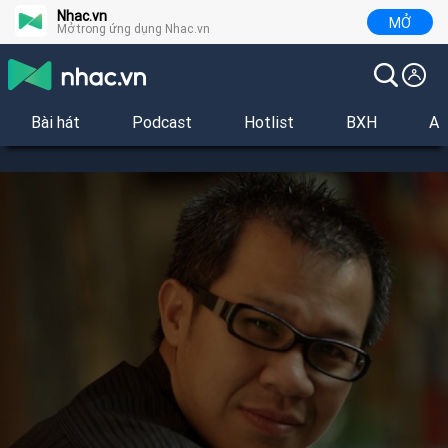
Nhac.vn
MỞ
Mở trong ứng dụng Nhac.vn
Bài hát
Podcast
Hotlist
BXH
Al