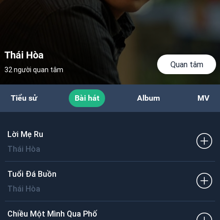
Thái Hòa
Quan tâm
32 người quan tâm
Tiểu sử
Bài hát
Album
MV
Lời Mẹ Ru
Thái Hòa
Tuổi Đá Buồn
Thái Hòa
Chiều Một Mình Qua Phố